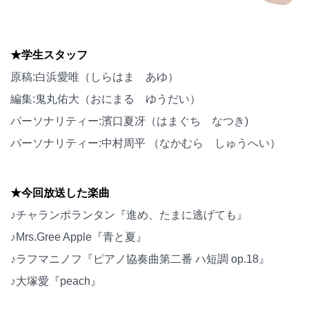
★学生スタッフ
原稿:白浜愛唯（しらはま あゆ）
編集:鬼丸佑大（おにまる ゆうだい）
パーソナリティー:濱口夏冴（はまぐち なつき)
パーソナリティー:中村周平 （なかむら しゅうへい）
★今回放送した楽曲
♪チャランポランタン『進め、たまに逃げても』
♪Mrs.Gree Apple『青と夏』
♪ラフマニノフ『ピアノ協奏曲第二番 ハ短調 op.18』
♪大塚愛『peach』