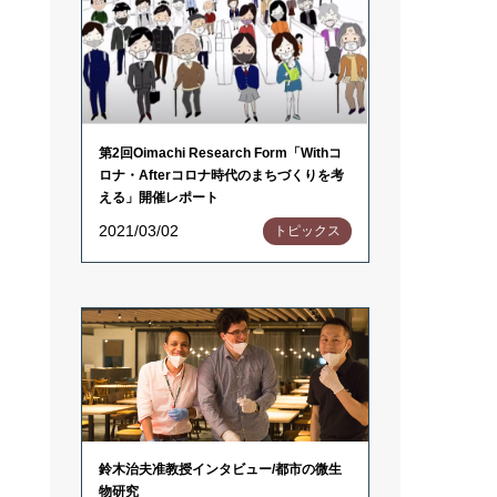
第2回Oimachi Research Form「Withコ
ロナ・Afterコロナ時代のまちづくりを考
える」開催レポート
2021/03/02
トピックス
鈴木治夫准教授インタビュー/都市の微生
物研究