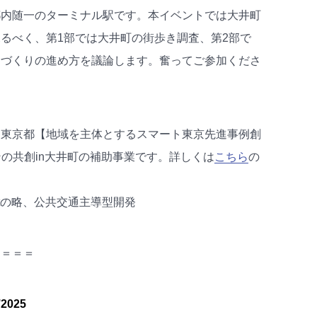
都内随一のターミナル駅です。本イベントでは大井町
るべく、第1部では大井町の街歩き調査、第2部で
ちづくりの進め方を議論します。奮ってご参加くださ
gn Schoolは東京都【地域を主体とするスマート東京先進事例創
インの共創in大井町の補助事業です。詳しくは
こちら
の
elopmentの略、公共交通主導型開発
＝＝＝＝
’2025