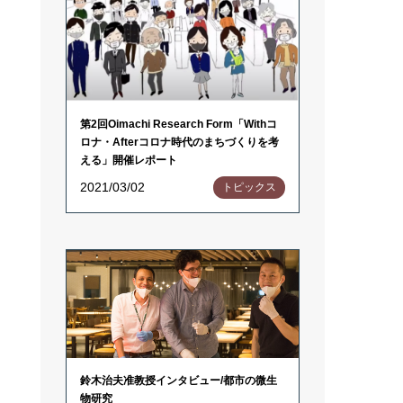
第2回Oimachi Research Form「Withコ
ロナ・Afterコロナ時代のまちづくりを考
える」開催レポート
2021/03/02
トピックス
鈴木治夫准教授インタビュー/都市の微生
物研究