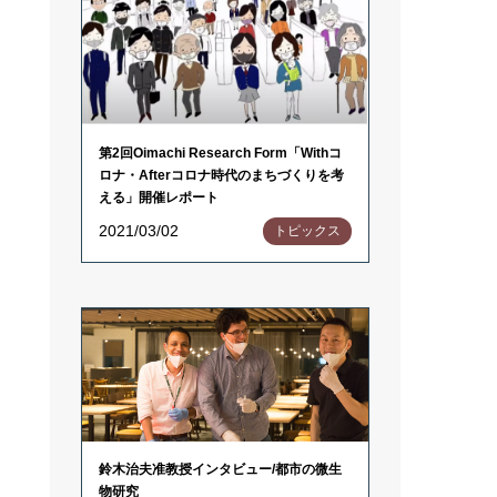
第2回Oimachi Research Form「Withコ
ロナ・Afterコロナ時代のまちづくりを考
える」開催レポート
2021/03/02
トピックス
鈴木治夫准教授インタビュー/都市の微生
物研究