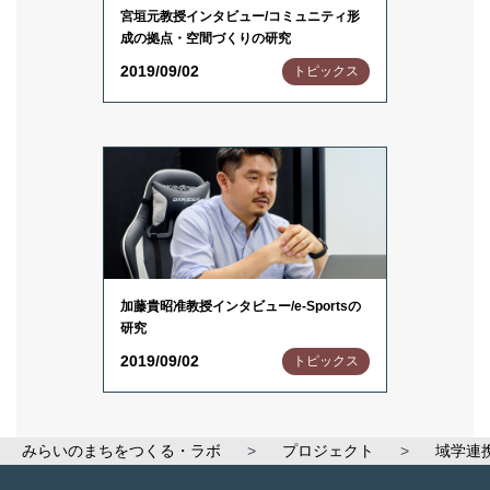
宮垣元教授インタビュー/コミュニティ形
成の拠点・空間づくりの研究
2019/09/02
トピックス
加藤貴昭准教授インタビュー/e-Sportsの
研究
2019/09/02
トピックス
みらいのまちをつくる・ラボ
>
プロジェクト
>
域学連