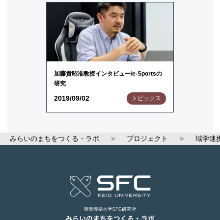
加藤貴昭准教授インタビュー/e-Sportsの
研究
2019/09/02
トピックス
みらいのまちをつくる・ラボ
>
プロジェクト
>
域学連