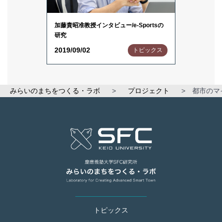
加藤貴昭准教授インタビュー/e-Sportsの
研究
2019/09/02
トピックス
みらいのまちをつくる・ラボ
>
プロジェクト
>
都市のマ
トピックス